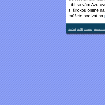
Líbí se vám Azurové
si širokou online n
můžete podívat na
Počasí
,
Paříž
,
Korsika
,
Meteorada