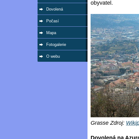
obyvatel.
Dovolená
Počasí
Mapa
Fotogalerie
O webu
Grasse Zdroj:
Wiki
Dovolená na Azur