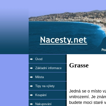
Úvod
Grasse
Základní informace
Města
Tipy na výlety
Jedná se o místo v
Koupání
vnitrozemí. Je zná
budete moci staré 
Nakupování